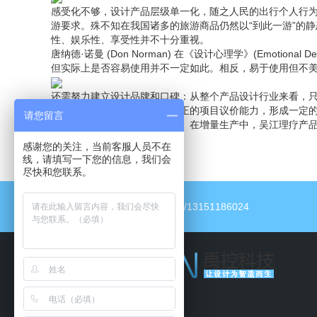
感受化不够，设计产品层级单一化，随之人民的出行个人行
游要求。殊不知在我国诸多的旅游商品仍然以“到此一游”的
性、娱乐性、享受性并不十分重视。
唐纳德·诺曼 (Don Norman) 在《设计心理学》(Emo
但实际上是否容易使用并不一定如此。相反，易于使用但不
还需努力建立设计品牌和口碑：从整个产品设计行业来看，
客户来源的设计公司才能有真正的项目议价能力，形成一定
请您留言
增量生产：小规模生产的阶段。在增量生产中，吴江理疗产
时，产量开始增加。
感谢您的关注，当前客服人员不在
线，请填写一下您的信息，我们会
尽快和您联系。
电话：13151186024/13151186024