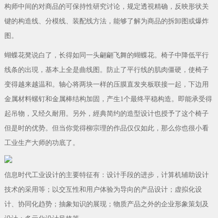
构师中间的对商品的可保持性研究讨论，规定透視精确，反映形状关
键的构造线、分模线、装配线方法，能够了解为商品的拆卸图或爆炸
图。
蝴蝶花凳说白了，长得如同一头翩翩飞舞的蝴蝶花。椅子中降低平行
线条的出現，基本上全是曲线图。防止了平行线的肌肉僵硬，使椅子
变得越来越温和。轴心将两块一样的压膜直发夹板联接一起，下边用
金属材料螺钉和金属棒结构加固，产生1个最终平稳构造。即能承受得
起吊物，又经久耐用。另外，經典简约的造型设计也授予了这个椅子
但是时的优势。但当你觉得柳宗理的作品仅仅如此，那么你也很小看
工业生产大师的功底了。
信息时代工业设计的主要特征有：设计手段的进步，计算机辅助设计
技术的采用等；以交互性和用户体验为导向的产品设计；虚拟化设
计、协同化趋势；抽象知识的展现；物质产品之外的企业形象策划及