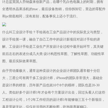
计总监英国人乔纳森来创新产品，在哪个乳白色电脑上的时期，拥有
全透明水晶果冻机的mac，最后设备热销，但你拆卸它，里边的零配件
和pc彻底相同，没有差别，配备事实上还小于流行。
什么叫工业设计手绘？手绘画在工业产品设计中的实际意义与类型，
设计手绘第一课，融合了自己工作中的设计新项目对设计手绘的讲
解。工业设计手绘是工业生产开发设计全过程中最开始环节，其关键
前后左右的表述分成几大类:设计构思性草图、了解性草图、功能性草
图、最后实际效果草图。
由于劳动量极大，通常这种卖设计的企业设计师团队通常都十分巨
大，三星公司有两千多工业设计师，iPhone的团队非常强大，基础全
是设计界的榜首，历年新产品也就10个8个的模样，团队也是20-30
人。类似好多个设计师1年才会有个方案设计出去，回过头看人们这些
工程设计公司，1个2年工作经历的设计师1年能够做三五十个新项目，
真是荒诞无比，仅仅在没用的不断绘图，吃泡面养家糊口。