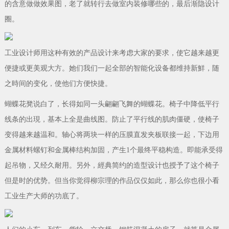
的含意做做效果图，老了就转行去做室内装修哪些的，最后渐隐设计
圈。
工业设计师用这种有效的产品设计来考虑大家的要求，使它越来越更
便捷或更美观大方。她们我们一起全部的智能化设备都维持新鮮，随
之時间的变化，使他们方便快捷。
蝴蝶花凳说白了，长得如同一头翩翩飞舞的蝴蝶花。椅子中降低平行
线条的出現，基本上全是曲线图。防止了平行线的肌肉僵硬，使椅子
变得越来越温和。轴心将两块一样的压膜直发夹板联接一起，下边用
金属材料螺钉和金属棒结构加固，产生1个最终平稳构造。即能承受得
起吊物，又经久耐用。另外，經典简约的造型设计也授予了这个椅子
但是时的优势。但当你觉得柳宗理的作品仅仅如此，那么你也很小看
工业生产大师的功底了。